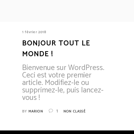
1 février 2018
BONJOUR TOUT LE
MONDE !
Bienvenue sur WordPress.
Ceci est votre premier
article. Modifiez-le ou
supprimez-le, puis lancez-
vous !
1
BY
MARION
NON CLASSÉ