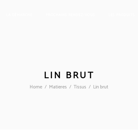
LA DÉMARCHE
PROCHAINS RENDEZ-VOUS
LES PRODUITS
LIN BRUT
Home
/
Matieres
/
Tissus
/
Lin brut