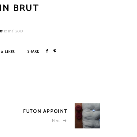
IN BRUT
e:
10 mai 2018
0
LIKES
FUTON APPOINT
Next