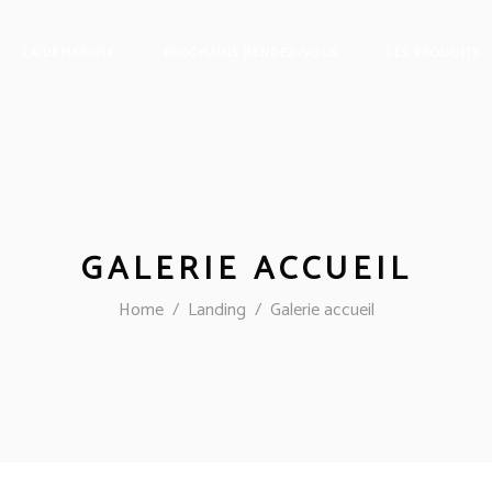
LA DÉMARCHE
PROCHAINS RENDEZ-VOUS
LES PRODUITS
GALERIE ACCUEIL
Home
/
Landing
/
Galerie accueil