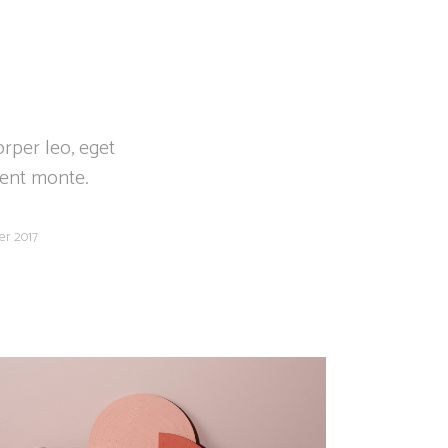
BOUTIQUE
PANIER
orper leo, eget
ient monte.
ier 2017