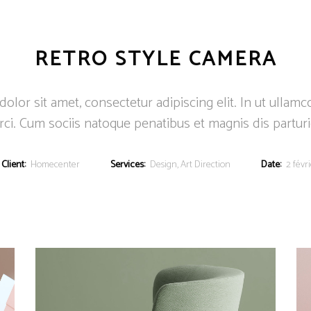
LA DÉMARCHE
PROCHAINS RENDEZ-VOUS
LES PRODUITS
RETRO STYLE CAMERA
lor sit amet, consectetur adipiscing elit. In ut ullamc
ci. Cum sociis natoque penatibus et magnis dis partur
Client:
Homecenter
Services:
Design, Art Direction
Date:
2 févr