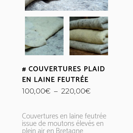
# COUVERTURES PLAID
EN LAINE FEUTRÉE
Plage
100,00
€
–
220,00
€
de
prix :
100,00€
Couvertures en laine feutrée
à
issue de moutons élevés en
220,00€
plein air en Bretagne