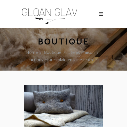
BOUTIQUE
,
Home
/
Boutique
/
Literie
Maison
/
# Couvertures plaid en laine feutrée