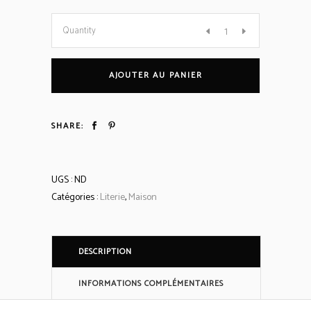
#
Quantity
Couvertures
AJOUTER AU PANIER
plaid
SHARE:
en
laine
UGS :
ND
Catégories :
Literie
,
Maison
feutrée
quantity
DESCRIPTION
INFORMATIONS COMPLÉMENTAIRES