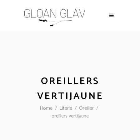
OREILLERS
VERTIJAUNE
Home
/
Literie
/
Oreiller
/
oreillers vertijaune